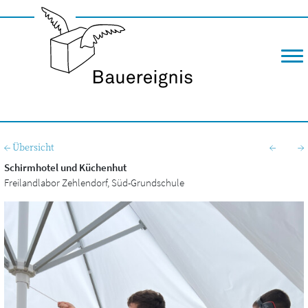
M
← Übersicht
←
→
Schirmhotel und Küchenhut
Frei­land­la­bor Zehlen­dorf, Süd-Grundschule