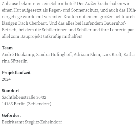
Zuhau­se bekom­men: ein Schirm­ho­tel! Der Außen­kü­che haben wir
einen Hut auf­ge­setzt als Regen- und Son­nen­schutz, und auch das Hüh­
ner­ge­he­ge wur­de mit ver­ein­ten Kräf­ten mit einem gro­ßen licht­durch­
läs­si­gen Dach über­baut. Und das alles bei lau­fen­dem Bau­ern­hof-
Betrieb, bei dem die Schü­le­rin­nen und Schü­ler und ihre Leh­re­rin par­
al­lel zum Bau­pro­jekt tat­kräf­tig mithalfen!
Team
André Heu­kamp, San­dra Höfing­hoff, Adria­an Klein, Lars Kreft, Katha­
ri­na Sütterlin
Projektlaufzeit
2024
Standort
Sach­t­le­bens­tra­ße 30/32
14165 Ber­lin (Zehlen­dorf)
Gefördert
Bezirks­amt Steglitz-Zehelndorf