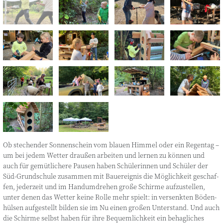
Ob ste­chen­der Son­nen­schein vom blau­en Him­mel oder ein Regen­tag –
um bei jedem Wet­ter drau­ßen arbei­ten und ler­nen zu kön­nen und
auch für gemüt­li­che­re Pau­sen haben Schü­le­rin­nen und Schü­ler der
Süd-Grund­schu­le zusam­men mit Bau­e­reig­nis die Mög­lich­keit geschaf­
fen, jeder­zeit und im Hand­um­dre­hen gro­ße Schir­me auf­zu­stel­len,
unter denen das Wet­ter kei­ne Rol­le mehr spielt: in ver­senk­ten Böden­
hül­sen auf­ge­stellt bil­den sie im Nu einen gro­ßen Unter­stand. Und auch
die Schir­me selbst haben für ihre Bequem­lich­keit ein behag­li­ches