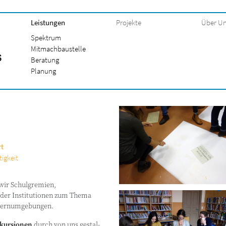
Leistungen
Projekte
Über U
Spektrum
Mitmachbaustelle
Beratung
Planung
rt
igkeit
ir Schul­gre­mi­en,
er Insti­tu­tio­nen zum The­ma
 Lernumgebungen.
kur­sio­nen
durch von uns gestal­