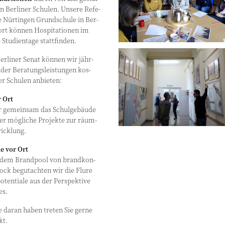
in Ber­li­ner Schu­len. Unse­re Refe­
ie Nür­tin­gen Grund­schu­le in Ber­
rt kön­nen Hos­pi­ta­tio­nen im
Stu­di­en­ta­ge stattfinden.
r­li­ner Senat kön­nen wir jähr­
n­der Bera­tungs­leis­tun­gen kos­
­ner Schu­len anbieten:
r Ort
r gemein­sam das Schul­ge­bäu­de
r mög­li­che Pro­jek­te zur räum­
wicklung.
de vor Ort
dem Brand­pool von brand­kon­
lock begut­ach­ten wir die Flu­re
­ten­tia­le aus der Per­spek­ti­ve
es.
se dar­an haben tre­ten Sie ger­ne
kt.