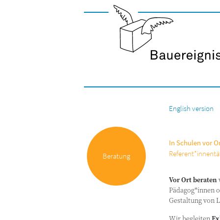
English version
In Schulen vor O
Referent*innentät
Beratung
Vor Ort bera­ten
w
Pädagog*innen od
Gestal­tung von
Wir beglei­ten
Ex