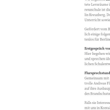
te­te Lern­räu­me 
renz­schu­le ist d
lin Kreuz­berg. Do
Unter­richt sowie 
Geför­dert vom Be
lich eini­ge fol­ge
ten­los für Ber­li
Erst­ge­spräch vo
Hier bege­hen wi
und spre­chen übe
li­chen Schulent
Flur­sprech­stun­
Gemein­sam mit 
trol­le Andre­as F
auf ihre Aus­bau­po
des Brandschutz
Falls sie Inter­es­
mit uns in Konta