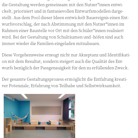
die Gestal­tung wer­den gemein­sam mit den Nutzer*innen ent­wi­
ckelt, prio­ri­siert und in fan­ta­sie­vol­len Ent­wurfs­mo­del­len dar­ge­
stellt. Aus dem Pool die­ser Ideen ent­wi­ckelt Bau­e­reig­nis einen Ent­
wurfs­vor­schlag, der nach Abstim­mung mit den Nutzer*innen im
Rah­men einer Bau­stel­le vor Ort mit den Schüler*innen rea­li­siert
wird. Bei der Gestal­tung von Schul­räu­men und ‑höfen sind auch
immer wie­der die Fami­li­en ein­ge­la­den mitzubauen.
Die­se Vor­ge­hens­wei­se erzeugt nicht nur Akzep­tanz und Iden­ti­fi­ka­ti­
on mit dem Resul­tat, son­dern stei­gert auch die Qua­li­tät des Ent­
wurfs bezüg­lich der Pass­ge­nau­ig­keit für den zu erfül­len­den Zweck.
Der gesam­te Gestal­tungs­pro­zess ermög­licht die Ent­fal­tung krea­ti­
ver Poten­zia­le, Erfah­rung von Teil­ha­be und Selbstwirksamkeit.