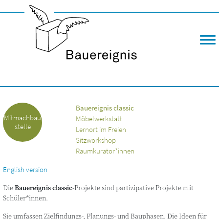
M
Bauereignis classic
Mitmachbau
Möbelwerkstatt
stelle
Lernort im Freien
Sitzworkshop
Raumkurator*innen
English version
Die
Bau­e­reig­nis clas­sic
-Pro­jek­te sind par­ti­zi­pa­ti­ve Pro­jek­te mit
Schüler*innen.
Sie umfas­sen Zielfindungs‑, Pla­nungs- und Bau­pha­sen. Die Ideen für