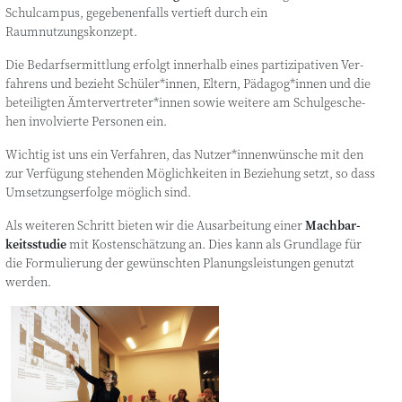
Schul­cam­pus, gege­be­nen­falls ver­tieft durch ein
Raumnutzungskonzept.
Die Bedarfs­er­mitt­lung erfolgt inner­halb eines par­ti­zi­pa­ti­ven Ver­
fah­rens und bezieht Schüler*innen, Eltern, Pädagog*innen und die
betei­lig­ten Ämtervertreter*innen sowie wei­te­re am Schul­ge­sche­
hen invol­vier­te Per­so­nen ein.
Wich­tig ist uns ein Ver­fah­ren, das Nutzer*innenwünsche mit den
zur Ver­fü­gung ste­hen­den Mög­lich­kei­ten in Bezie­hung setzt, so dass
Umset­zungs­er­fol­ge mög­lich sind.
Als wei­te­ren Schritt bie­ten wir die Aus­ar­bei­tung einer
Mach­bar­
keits­stu­die
mit Kos­ten­schät­zung an. Dies kann als Grund­la­ge für
die For­mu­lie­rung der gewünsch­ten Pla­nungs­leis­tun­gen genutzt
werden.