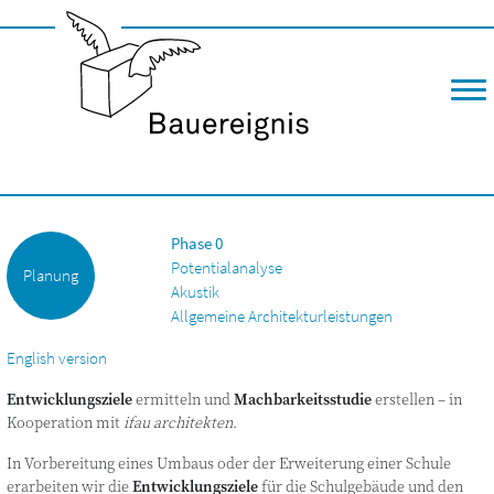
M
Phase 0
Potentialanalyse
Planung
Akustik
Allgemeine Architekturleistungen
English version
Ent­wick­lungs­zie­le
ermit­teln und
Mach­bar­keits­stu­die
erstel­len – in
Koope­ra­ti­on mit
ifau archi­tek­ten
.
In Vor­be­rei­tung eines Umbaus oder der Erwei­te­rung einer Schu­le
erar­bei­ten wir die
Ent­wick­lungs­zie­le
für die Schul­ge­bäu­de und den