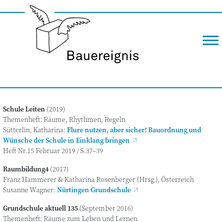
M
Schu­le Leiten
(2019)
The­men­heft: Räu­me, Rhyth­men, Regeln
Süt­ter­lin, Katha­ri­na:
Flu­re nut­zen, aber sicher! Bau­ord­nung und
Wün­sche der Schu­le in Ein­klang bringen
Heft Nr.15 Febru­ar 2019 / S.37–39
Raumbildung4
(2017)
Franz Ham­me­rer & Katha­ri­na Rosen­ber­ger (Hrsg.), Österreich
Susan­ne Wag­ner:
Nür­tin­gen Grundschule
Grund­schu­le aktu­ell 135
(Sep­tem­ber 2016)
The­men­heft: Räu­me zum Leben und Lernen