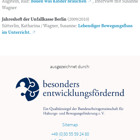
Aug­stein, Ralf:
Bau­en was Kin­der brau­chen
, Inter­view mit Susan­ne
Wagner
Jah­res­heft der Unfall­kas­se Berlin
(2009/2010)
Süt­ter­lin, Katha­ri­na / Wag­ner, Susan­ne:
Leben­di­ger Bewe­gungs­fluss
im Unterricht.
ausgezeichnet durch:
Sitemap
+49 (0)30 55 59 24 80