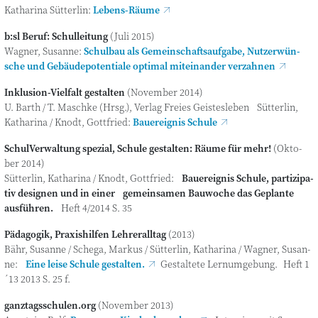
Katha­ri­na Süt­ter­lin:
Lebens-Räu­me
b:sl Beruf: Schulleitung
(Juli 2015)
Wag­ner, Susan­ne:
Schul­bau als Gemein­schafts­auf­ga­be, Nut­zer­wün­
sche und Gebäu­de­poten­tia­le opti­mal mit­ein­an­der verzahnen
Inklu­si­on-Viel­falt gestalten
(Novem­ber 2014)
U. Barth / T. Maschke (Hrsg.), Ver­lag Frei­es Geis­tes­le­ben Süt­ter­lin,
Katha­ri­na / Knodt, Gott­fried:
Bau­e­reig­nis Schule
Schul­Ver­wal­tung spe­zi­al, Schu­le gestal­ten: Räu­me für mehr!
(Okto­
ber 2014)
Süt­ter­lin, Katha­ri­na / Knodt, Gott­fried:
Bau­e­reig­nis Schu­le, par­ti­zi­pa­
tiv desi­gnen und in einer gemein­sa­men Bau­wo­che das Geplan­te
aus­füh­ren.
Heft 4/2014 S. 35
Päd­ago­gik, Pra­xis­hil­fen Lehreralltag
(2013)
Bähr, Susan­ne / Sche­ga, Mar­kus / Süt­ter­lin, Katha­ri­na / Wag­ner, Susan­
ne:
Eine lei­se Schu­le gestal­ten.
Gestal­te­te Lern­um­ge­bung. Heft 1
´13 2013 S. 25 f.
ganztagsschulen.org
(Novem­ber 2013)