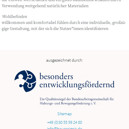
Ver­wen­dung weit­ge­hend natür­li­cher Materialien
Wohl­be­fin­den
will­kom­men und kom­for­ta­bel füh­len durch eine indi­vi­du­el­le, groß­zü­
gi­ge Gestal­tung, mit der sich die Nutzer*innen identifizieren
ausgezeichnet durch:
Sitemap
+49 (0)30 55 59 24 80
info@bauereignis.de