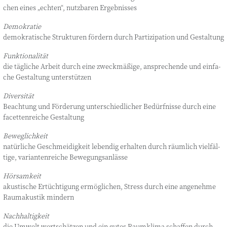
chen eines „ech­ten“, nutz­ba­ren Ergebnisses
Demo­kra­tie
demo­kra­ti­sche Struk­tu­ren för­dern durch Par­ti­zi­pa­ti­on und Gestaltung
Funk­tio­na­li­tät
die täg­li­che Arbeit durch eine zweck­mä­ßi­ge, anspre­chen­de und ein­fa­
che Gestal­tung unterstützen
Diver­si­tät
Beach­tung und För­de­rung unter­schied­li­cher Bedürf­nis­se durch eine
facet­ten­rei­che Gestaltung
Beweg­lich­keit
natür­li­che Geschmei­dig­keit leben­dig erhal­ten durch räum­lich viel­fäl­
ti­ge, vari­an­ten­rei­che Bewegungsanlässe
Hör­sam­keit
akus­ti­sche Ertüch­ti­gung ermög­li­chen, Stress durch eine ange­neh­me
Raum­akus­tik mindern
Nach­hal­tig­keit
die Umwelt wert­schät­zen und ein gutes Raum­kli­ma schaf­fen durch