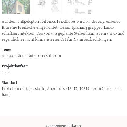
Auf dem still­ge­leg­ten Teil eines Fried­ho­fes wird für die angren­zen­de
Kita eine Frei­flä­che ein­ge­rich­tet, Gesamt­pla­nung grup­peF Land­
schafts­ar­chi­tek­ten. Das von uns geplan­te Stel­zen­haus ist ein wind- und
regen­dich­ter nicht kli­ma­ti­sier­ter Ort für Naturbeobachtungen.
Team
Adria­an Klein, Katha­ri­na Sütterlin
Projektlaufzeit
2018
Standort
Frö­bel Kin­der­ta­ges­stät­te, Auer­stra­ße 13–17, 10249 Ber­lin (Fried­richs­
hain)
ausgezeichnet durch: