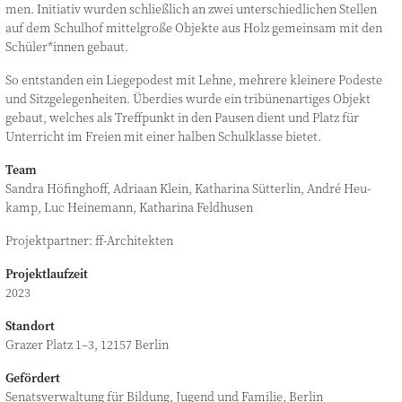
men. Initia­tiv wur­den schließ­lich an zwei unter­schied­li­chen Stel­len
auf dem Schul­hof mit­tel­gro­ße Objek­te aus Holz gemein­sam mit den
Schüler*innen gebaut.
So ent­stan­den ein Lie­ge­po­dest mit Leh­ne, meh­re­re klei­ne­re Podes­te
und Sitz­ge­le­gen­hei­ten. Über­dies wur­de ein tri­bü­nen­ar­ti­ges Objekt
gebaut, wel­ches als Treff­punkt in den Pau­sen dient und Platz für
Unter­richt im Frei­en mit einer hal­ben Schul­klas­se bietet.
Team
San­dra Höfing­hoff, Adria­an Klein, Katha­ri­na Süt­ter­lin, André Heu­
kamp, Luc Hei­ne­mann, Katha­ri­na Feldhusen
Pro­jekt­part­ner: ff-Architekten
Projektlaufzeit
2023
Standort
Gra­zer Platz 1–3, 12157 Berlin
Gefördert
Senats­ver­wal­tung für Bil­dung, Jugend und Fami­lie, Berlin