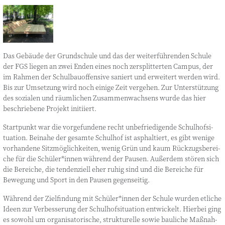
Das Gebäu­de der Grund­schu­le und das der wei­ter­füh­ren­den Schu­le
der FGS lie­gen an zwei Enden eines noch zer­split­ter­ten Cam­pus, der
im Rah­men der Schul­bau­of­fen­si­ve saniert und erwei­tert wer­den wird.
Bis zur Umset­zung wird noch eini­ge Zeit ver­ge­hen. Zur Unter­stüt­zung
des sozia­len und räum­li­chen Zusam­men­wach­sens wur­de das hier
beschrie­be­ne Pro­jekt initiiert.
Start­punkt war die vor­ge­fun­de­ne recht unbe­frie­di­gen­de Schul­hof­si­
tua­ti­on. Bei­na­he der gesam­te Schul­hof ist asphal­tiert, es gibt weni­ge
vor­han­de­ne Sitz­mög­lich­kei­ten, wenig Grün und kaum Rück­zugs­be­rei­
che für die Schüler*innen wäh­rend der Pau­sen. Außer­dem stö­ren sich
die Berei­che, die ten­den­zi­ell eher ruhig sind und die Berei­che für
Bewe­gung und Sport in den Pau­sen gegenseitig.
Wäh­rend der Ziel­fin­dung mit Schüler*innen der Schu­le wur­den etli­che
Ideen zur Ver­bes­se­rung der Schul­hof­si­tua­ti­on ent­wi­ckelt. Hier­bei ging
es sowohl um orga­ni­sa­to­ri­sche, struk­tu­rel­le sowie bau­li­che Maß­nah­