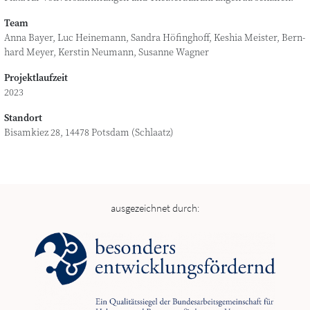
Team
Anna Bay­er, Luc Hei­ne­mann, San­dra Höfing­hoff, Kes­hia Meis­ter, Bern­
hard Mey­er, Kers­tin Neu­mann, Susan­ne Wagner
Projektlaufzeit
2023
Standort
Bisam­kiez 28, 14478 Pots­dam (Schla­atz)
ausgezeichnet durch: