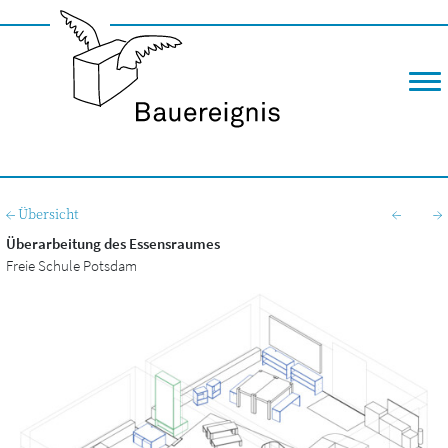
M
← Übersicht
←
→
Überarbeitung des Essensraumes
Freie Schu­le Potsdam