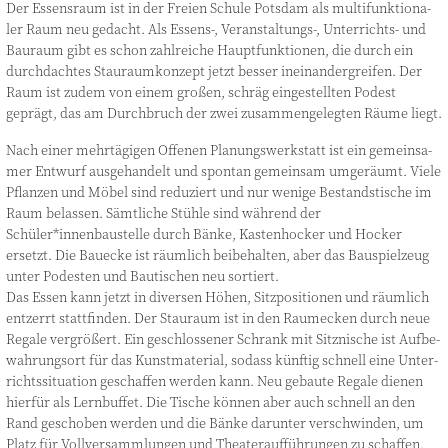
Der Essens­raum ist in der Frei­en Schu­le Pots­dam als mul­ti­funk­tio­na­
ler Raum neu gedacht. Als Essens‑, Veranstaltungs‑, Unter­richts- und
Bau­raum gibt es schon zahl­rei­che Haupt­funk­tio­nen, die durch ein
durch­dach­tes Stau­raum­kon­zept jetzt bes­ser inein­an­der­grei­fen. Der
Raum ist zudem von einem gro­ßen, schräg ein­ge­stell­ten Podest
geprägt, das am Durch­bruch der zwei zusam­men­ge­leg­ten Räu­me liegt.
Nach einer mehr­tä­gi­gen Offe­nen Pla­nungs­werk­statt ist ein gemein­sa­
mer Ent­wurf aus­ge­han­delt und spon­tan gemein­sam umge­räumt. Vie­le
Pflan­zen und Möbel sind redu­ziert und nur weni­ge Bestands­ti­sche im
Raum belas­sen. Sämt­li­che Stüh­le sind wäh­rend der
Schüler*innenbaustelle durch Bän­ke, Kas­ten­ho­cker und Hocker
ersetzt. Die Baue­cke ist räum­lich bei­be­hal­ten, aber das Bau­spiel­zeug
unter Podes­ten und Bau­ti­schen neu sortiert.
Das Essen kann jetzt in diver­sen Höhen, Sitz­po­si­tio­nen und räum­lich
ent­zerrt statt­fin­den. Der Stau­raum ist in den Raum­ecken durch neue
Rega­le ver­grö­ßert. Ein geschlos­se­ner Schrank mit Sitz­ni­sche ist Auf­be­
wah­rungs­ort für das Kunst­ma­te­ri­al, sodass künf­tig schnell eine Unter­
richts­si­tua­ti­on geschaf­fen wer­den kann. Neu gebau­te Rega­le die­nen
hier­für als Lern­buf­fet. Die Tische kön­nen aber auch schnell an den
Rand gescho­ben wer­den und die Bän­ke dar­un­ter ver­schwin­den, um
Platz für Voll­ver­samm­lun­gen und Thea­ter­auf­füh­run­gen zu schaffen.