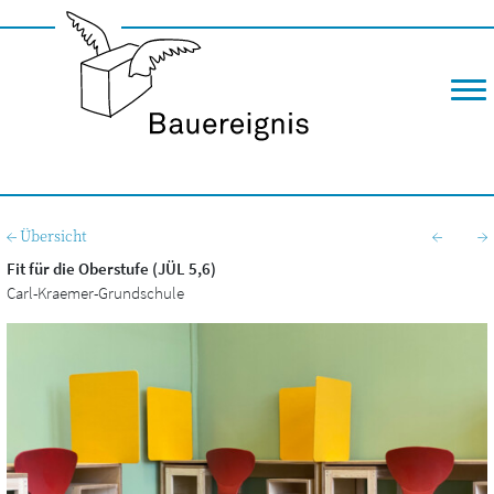
M
← Übersicht
←
→
Fit für die Oberstufe (JÜL 5,6)
Carl-Krae­mer-Grund­schu­le