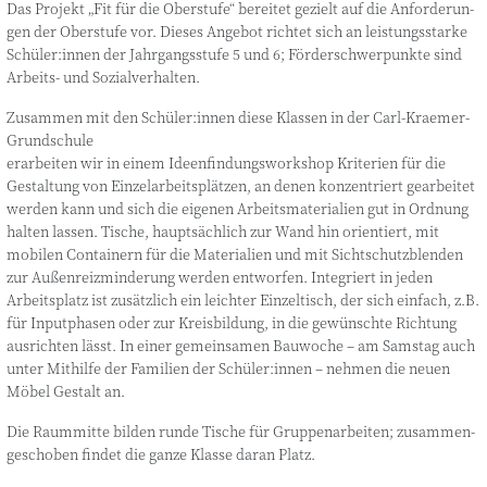
Das Pro­jekt „Fit für die Ober­stu­fe“ berei­tet gezielt auf die Anfor­de­run­
gen der Ober­stu­fe vor. Die­ses Ange­bot rich­tet sich an leis­tungs­star­ke
Schüler:innen der Jahr­gangs­stu­fe 5 und 6; För­der­schwer­punk­te sind
Arbeits- und Sozialverhalten.
Zusam­men mit den Schüler:innen die­se Klas­sen in der Carl-Kraemer-
Grundschule
erar­bei­ten wir in einem Ideen­fin­dungs­work­shop Kri­te­ri­en für die
Gestal­tung von Ein­zel­ar­beits­plät­zen, an denen kon­zen­triert gear­bei­tet
wer­den kann und sich die eige­nen Arbeits­ma­te­ria­li­en gut in Ord­nung
hal­ten las­sen. Tische, haupt­säch­lich zur Wand hin ori­en­tiert, mit
mobi­len Con­tai­nern für die Mate­ria­li­en und mit Sicht­schutz­blen­den
zur Außen­reiz­min­de­rung wer­den ent­wor­fen. Inte­griert in jeden
Arbeits­platz ist zusätz­lich ein leich­ter Ein­zel­tisch, der sich ein­fach, z.B.
für Input­pha­sen oder zur Kreis­bil­dung, in die gewünsch­te Rich­tung
aus­rich­ten lässt. In einer gemein­sa­men Bau­wo­che – am Sams­tag auch
unter Mit­hil­fe der Fami­li­en der Schüler:innen – neh­men die neu­en
Möbel Gestalt an.
Die Raum­mit­te bil­den run­de Tische für Grup­pen­ar­bei­ten; zusam­men­
ge­scho­ben fin­det die gan­ze Klas­se dar­an Platz.