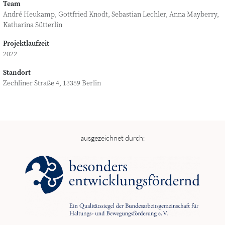
Team
André Heu­kamp, Gott­fried Knodt, Sebas­ti­an Lech­ler, Anna May­ber­ry,
Katha­ri­na Sütterlin
Projektlaufzeit
2022
Standort
Zech­li­ner Stra­ße 4, 13359 Berlin
ausgezeichnet durch: